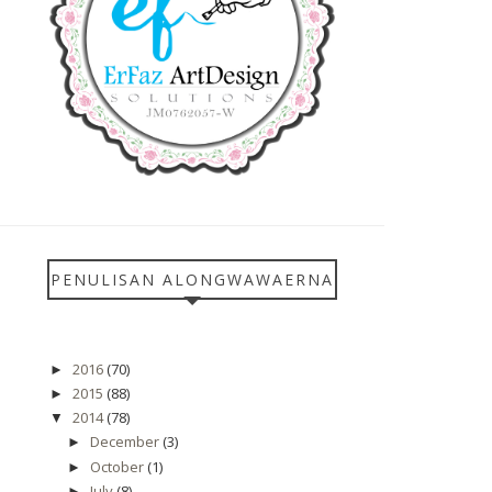
PENULISAN ALONGWAWAERNA
2016
(70)
►
2015
(88)
►
2014
(78)
▼
December
(3)
►
October
(1)
►
July
(8)
►