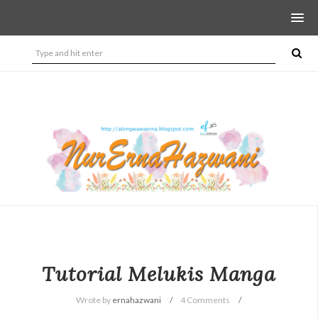
Tutorial Melukis Manga
Wrote by
ernahazwani
4 Comments