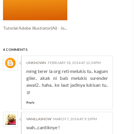
Tutorial Adobe Illustrator(Ai) - Jo...
4 COMMENTS
UNKNOWN
FEBRUARY 18, 2014 AT 12:34 PM
mmg terer la org reti melukis tu.. kagum
giler.. akak ni bab melukis surender
awal2.. haha.. ke laut jadinya lukisan tu..
:p
Reply
VANILLASNOW
MARCH 7, 2014 AT 9:19 PM
wah...cantiknye !