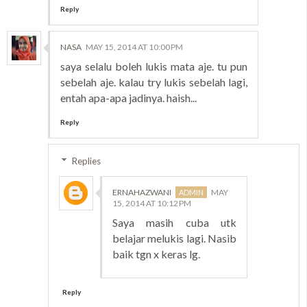
Reply
NASA
MAY 15, 2014 AT 10:00 PM
saya selalu boleh lukis mata aje. tu pun
sebelah aje. kalau try lukis sebelah lagi,
entah apa-apa jadinya. haish...
Reply
Replies
ERNAHAZWANI
MAY
15, 2014 AT 10:12 PM
Saya masih cuba utk
belajar melukis lagi. Nasib
baik tgn x keras lg.
Reply