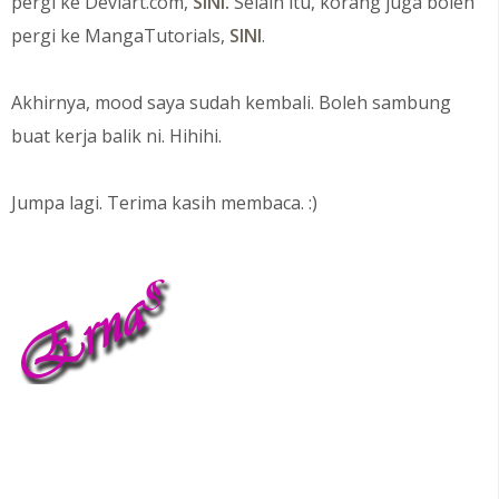
pergi ke
Deviart
.com,
SINI
.
Selain itu, korang juga boleh
pergi ke
MangaTutorials
,
SINI
.
Akhirnya, mood saya sudah kembali. Boleh sambung
buat kerja balik ni. Hihihi.
Jumpa lagi. Terima kasih membaca. :)