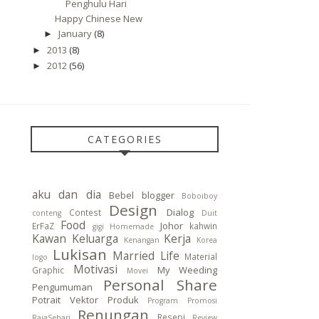
Penghulu Hari
Happy Chinese New
January
(8)
►
2013
(8)
►
2012
(56)
►
CATEGORIES
aku dan dia
Bebel
blogger
Boboiboy
Design
Dialog
Contest
conteng
Duit
Food
Johor
ErFaZ
kahwin
gigi
Homemade
Kawan
Keluarga
Kerja
Kenangan
Korea
Lukisan
Married Life
Material
logo
Motivasi
My Weeding
Graphic
Movei
Personal Share
Pengumuman
Potrait Vektor
Produk
Program
Promosi
Renungan
Resepi
RajaSehari
Review